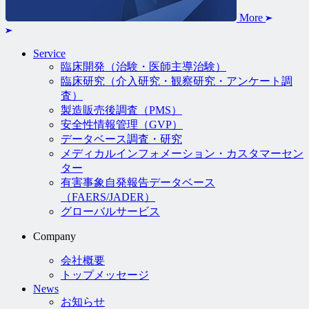
More
Service
臨床開発（治験・医師主導治験）
臨床研究（介入研究・観察研究・アンケート調
査）
製造販売後調査（PMS）
安全性情報管理（GVP）
データベース調査・研究
メディカルインフォメーション・カスタマーセン
ター
有害事象自発報告データベース
（FAERS/JADER）
グローバルサービス
Company
会社概要
トップメッセージ
News
お知らせ