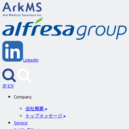
ArkMS
a
LinkedIn
JP
EN
Company
会社概要
トップメッセージ
Service