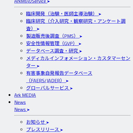
ArkMs
の
Service
臨床開発（治験・医師主導治験）
臨床研究（介入研究・観察研究・アンケート調
査）
製造販売後調査（PMS）
安全性情報管理（GVP）
データベース調査・研究
メディカルインフォメーション・カスタマーセン
ター
有害事象自発報告データベース
（FAERS/JADER）
グローバルサービス
Ark MEDIA
News
News
お知らせ
プレスリリース