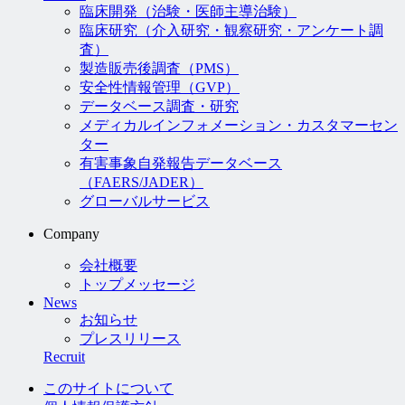
臨床開発（治験・医師主導治験）
臨床研究（介入研究・観察研究・アンケート調
査）
製造販売後調査（PMS）
安全性情報管理（GVP）
データベース調査・研究
メディカルインフォメーション・カスタマーセン
ター
有害事象自発報告データベース
（FAERS/JADER）
グローバルサービス
Company
会社概要
トップメッセージ
News
お知らせ
プレスリリース
Recruit
このサイトについて