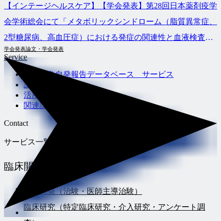
【インテージヘルスケア】【学会発表】第28回日本薬剤疫学
会学術総会にて「メタボリックシンドローム（脂質異常症、
2型糖尿病、高血圧症）における発症の関連性と血液検査の
学会発表
論文・学会発表
頻度に関するデータベース研究」の発表を行いました
Service
有害事象自発報告データベース サービス
論文解析例
活用事例
関連記事
Contact
サービス一覧
臨床開発支援
サービス
臨床開発（治験・医師主導治験）
臨床研究（特定臨床研究・介入研究・アンケート調