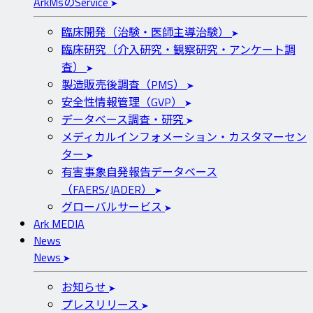
ArkMs
の
Service
臨床開発（治験・医師主導治験）
臨床研究（介入研究・観察研究・アンケート調
査）
製造販売後調査（PMS）
安全性情報管理（GVP）
データベース調査・研究
メディカルインフォメーション・カスタマーセン
ター
有害事象自発報告データベース
（FAERS/JADER）
グローバルサービス
Ark MEDIA
News
News
お知らせ
プレスリリース