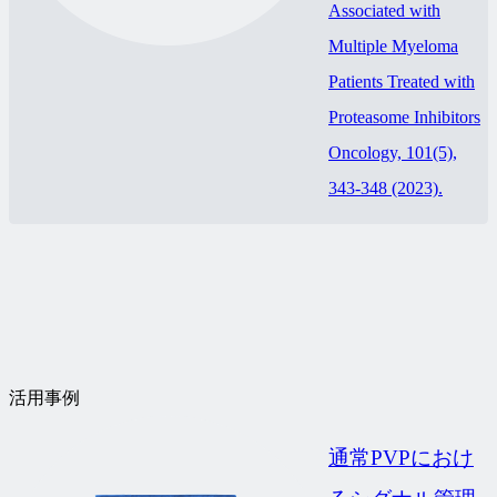
Associated with
Multiple Myeloma
Patients Treated with
Proteasome Inhibitors
Oncology, 101(5),
343-348 (2023).
活用事例
通常PVPにおけ