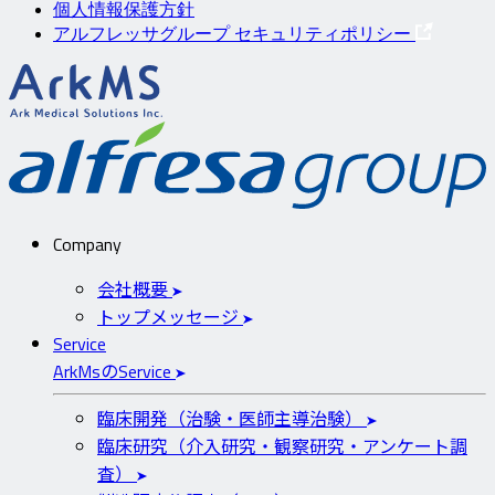
個人情報保護方針
アルフレッサグループ セキュリティポリシー
ArkMS
a
Company
会社概要
トップメッセージ
Service
ArkMs
の
Service
臨床開発（治験・医師主導治験）
臨床研究（介入研究・観察研究・アンケート調
査）