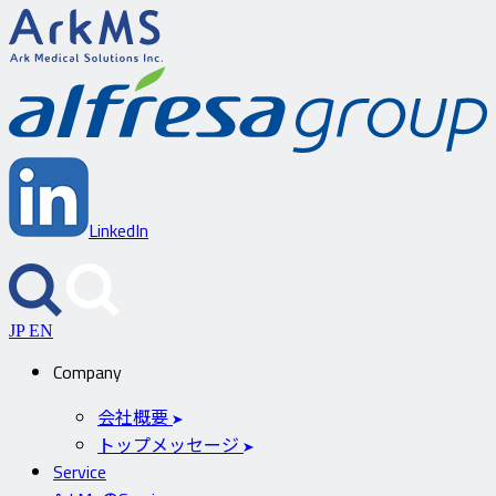
ArkMS
a
LinkedIn
JP
EN
Company
会社概要
トップメッセージ
Service