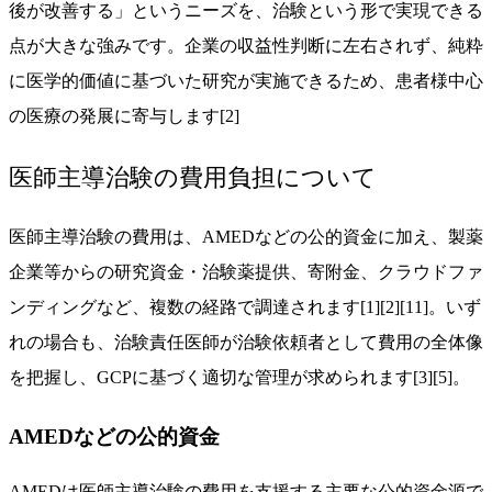
後が改善する」というニーズを、治験という形で実現できる
点が大きな強みです。企業の収益性判断に左右されず、純粋
に医学的価値に基づいた研究が実施できるため、患者様中心
の医療の発展に寄与します[2]
医師主導治験の費用負担について
医師主導治験の費用は、AMEDなどの公的資金に加え、製薬
企業等からの研究資金・治験薬提供、寄附金、クラウドファ
ンディングなど、複数の経路で調達されます[1][2][11]。いず
れの場合も、治験責任医師が治験依頼者として費用の全体像
を把握し、GCPに基づく適切な管理が求められます[3][5]。
AMEDなどの公的資金
AMEDは医師主導治験の費用を支援する主要な公的資金源で