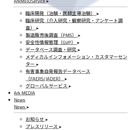
ArkMs
の
Service
臨床開発（治験・医師主導治験）
臨床研究（介入研究・観察研究・アンケート調
査）
製造販売後調査（PMS）
安全性情報管理（GVP）
データベース調査・研究
メディカルインフォメーション・カスタマーセン
ター
有害事象自発報告データベース
（FAERS/JADER）
グローバルサービス
Ark MEDIA
News
News
お知らせ
プレスリリース