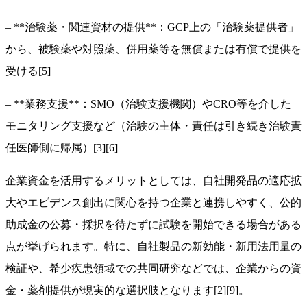
– **治験薬・関連資材の提供**：GCP上の「治験薬提供者」
から、被験薬や対照薬、併用薬等を無償または有償で提供を
受ける[5]
– **業務支援**：SMO（治験支援機関）やCRO等を介した
モニタリング支援など（治験の主体・責任は引き続き治験責
任医師側に帰属）[3][6]
企業資金を活用するメリットとしては、自社開発品の適応拡
大やエビデンス創出に関心を持つ企業と連携しやすく、公的
助成金の公募・採択を待たずに試験を開始できる場合がある
点が挙げられます。特に、自社製品の新効能・新用法用量の
検証や、希少疾患領域での共同研究などでは、企業からの資
金・薬剤提供が現実的な選択肢となります[2][9]。