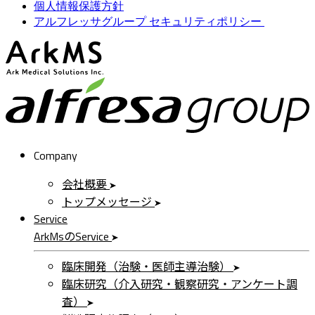
個人情報保護方針
アルフレッサグループ セキュリティポリシー
ArkMS
a
Company
会社概要
トップメッセージ
Service
ArkMs
の
Service
臨床開発（治験・医師主導治験）
臨床研究（介入研究・観察研究・アンケート調
査）