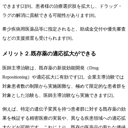
できます[2][9]。患者様の治療選択肢を拡大し、ドラッグ・
ラグの解消に貢献できる可能性があります[8]。
希少疾病用医薬品等に指定されると、助成金交付や優先審査
などの支援措置も受けられます[9]。
メリット２.既存薬の適応拡大ができる
医師主導治験は、既存薬の新規効能開発（Drug
Repositioning）や適応拡大に有効です[2]。企業主導治験では
対象患者数の制限から実施困難な、極めて限定的な患者群を
対象とした治験も、医師主導治験なら実施できます[2]。
例えば、特定の遺伝子変異を持つ患者群に対する既存薬の効
果を検証する精密医療の実装や、異なる疾患領域への適応拡
大などが可能です。これにより、既存の医薬品の新たな価値