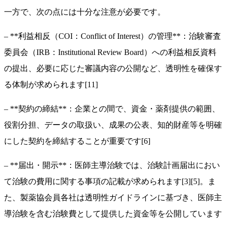
一方で、次の点には十分な注意が必要です。
– **利益相反（COI：Conflict of Interest）の管理**：治験審査
委員会（IRB：Institutional Review Board）への利益相反資料
の提出、必要に応じた審議内容の公開など、透明性を確保す
る体制が求められます[11]
– **契約の締結**：企業との間で、資金・薬剤提供の範囲、
役割分担、データの取扱い、成果の公表、知的財産等を明確
にした契約を締結することが重要です[6]
– **届出・開示**：医師主導治験では、治験計画届出におい
て治験の費用に関する事項の記載が求められます[3][5]。ま
た、製薬協会員各社は透明性ガイドラインに基づき、医師主
導治験を含む治験費として提供した資金等を公開しています