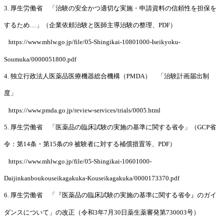
3. 厚生労働省 「治験の安全かつ適切な実施・申請資料の信頼性を担保を
するため…」（企業依頼治験と医師主導治験の整理、PDF）
https://www.mhlw.go.jp/file/05-Shingikai-10801000-Iseikyoku-
Soumuka/0000051800.pdf
4. 独立行政法人医薬品医療機器総合機構（PMDA） 「治験計画届出制
度」
https://www.pmda.go.jp/review-services/trials/0005.html
5. 厚生労働省 「医薬品の臨床試験の実施の基準に関する省令」（GCP省
令：第14条・第15条の9 被験者に対する補償措置等、PDF）
https://www.mhlw.go.jp/file/05-Shingikai-10601000-
Daijinkanboukouseikagakuka-Kouseikagakuka/0000173370.pdf
6. 厚生労働省 「『医薬品の臨床試験の実施の基準に関する省令』のガイ
ダンスについて」の改正（令和3年7月30日薬生薬審発第730003号）