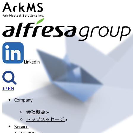
ArkMS
a
LinkedIn
JP
EN
Company
会社概要
トップメッセージ
Service