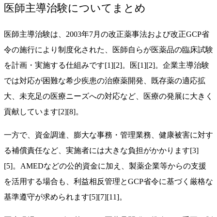
医師主導治験についてまとめ
医師主導治験は、2003年7月の改正薬事法および改正GCP省
令の施行により制度化された、医師自らが医薬品の臨床試験
を計画・実施する仕組みです[1][2]。医[1][2]。企業主導治験
では対応が困難な希少疾患の治療薬開発、既存薬の適応拡
大、未充足の医療ニーズへの対応など、医療の発展に大きく
貢献しています[2][8]。
一方で、資金調達、膨大な事務・管理業務、健康被害に対す
る補償責任など、実施者には大きな負担がかかります[3]
[5]。AMEDなどの公的資金に加え、製薬企業等からの支援
を活用する場合も、利益相反管理とGCP省令に基づく厳格な
基準遵守が求められます[5][7][11]。