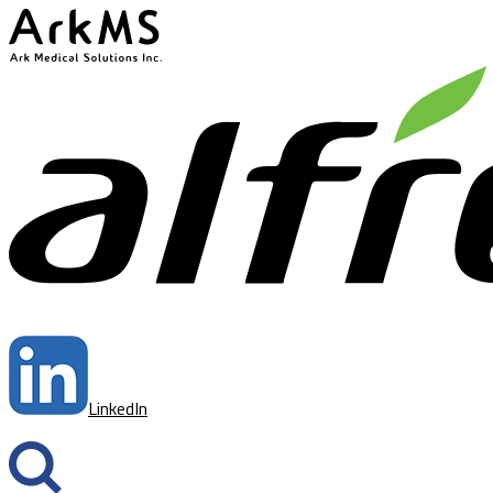
ArkMS
LinkedIn