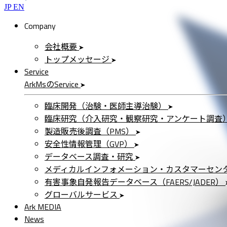
JP
EN
Company
会社概要
トップメッセージ
Service
ArkMs
の
Service
臨床開発（治験・医師主導治験）
臨床研究（介入研究・観察研究・アンケート調査
製造販売後調査（PMS）
安全性情報管理（GVP）
データベース調査・研究
メディカルインフォメーション・カスタマーセン
有害事象自発報告データベース（FAERS/JADER）
グローバルサービス
Ark MEDIA
News