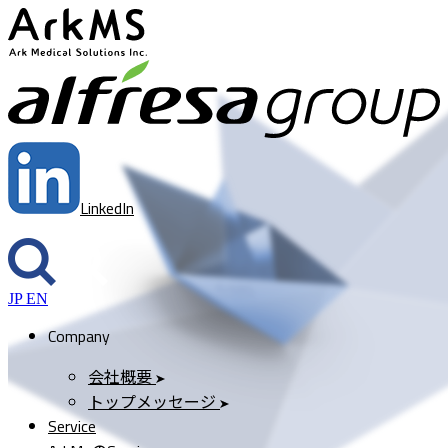
ArkMS
a
LinkedIn
JP
EN
Company
会社概要
トップメッセージ
Service