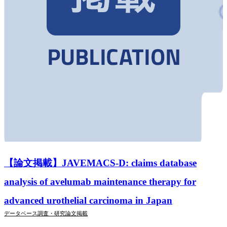
【論文掲載】JAVEMACS-D: claims database
analysis of avelumab maintenance therapy for
advanced urothelial carcinoma in Japan
データベース調査・研究
論文掲載