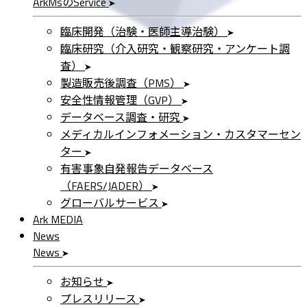
ArkMs
の
Service
臨床開発（治験・医師主導治験）
臨床研究（介入研究・観察研究・アンケート調
査）
製造販売後調査（PMS）
安全性情報管理（GVP）
データベース調査・研究
メディカルインフォメーション・カスタマーセン
ター
有害事象自発報告データベース
（FAERS/JADER）
グローバルサービス
Ark MEDIA
News
News
お知らせ
プレスリリース