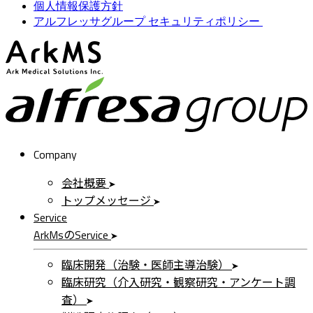
個人情報保護方針
アルフレッサグループ セキュリティポリシー
ArkMS
a
Company
会社概要
トップメッセージ
Service
ArkMs
の
Service
臨床開発（治験・医師主導治験）
臨床研究（介入研究・観察研究・アンケート調
査）