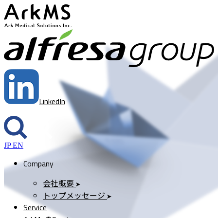
ArkMS
a
LinkedIn
JP
EN
Company
会社概要
トップメッセージ
Service