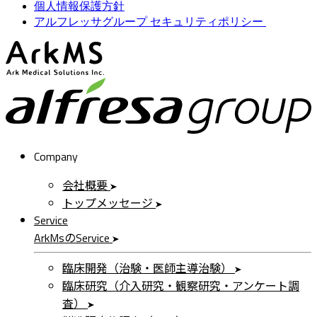
個人情報保護方針
アルフレッサグループ セキュリティポリシー
ArkMS
a
Company
会社概要
トップメッセージ
Service
ArkMs
の
Service
臨床開発（治験・医師主導治験）
臨床研究（介入研究・観察研究・アンケート調
査）