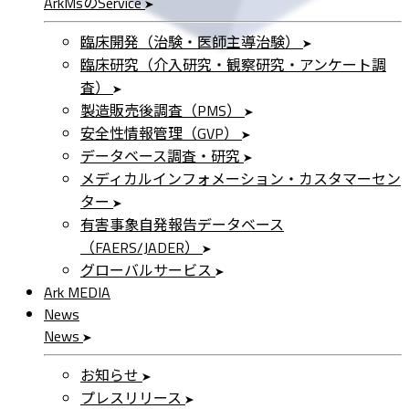
ArkMs
の
Service
臨床開発（治験・医師主導治験）
臨床研究（介入研究・観察研究・アンケート調
査）
製造販売後調査（PMS）
安全性情報管理（GVP）
データベース調査・研究
メディカルインフォメーション・カスタマーセン
ター
有害事象自発報告データベース
（FAERS/JADER）
グローバルサービス
Ark MEDIA
News
News
お知らせ
プレスリリース