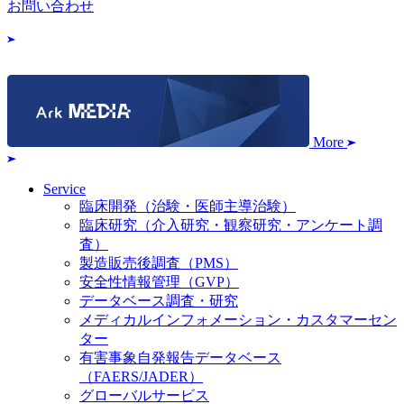
お問い合わせ
More
Service
臨床開発（治験・医師主導治験）
臨床研究（介入研究・観察研究・アンケート調
査）
製造販売後調査（PMS）
安全性情報管理（GVP）
データベース調査・研究
メディカルインフォメーション・カスタマーセン
ター
有害事象自発報告データベース
（FAERS/JADER）
グローバルサービス