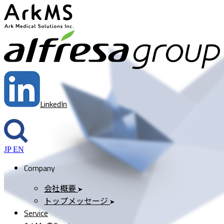
ArkMS
a
LinkedIn
JP
EN
Company
会社概要
トップメッセージ
Service