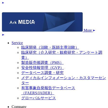
More
Service
臨床開発（治験・医師主導治験）
臨床研究（介入研究・観察研究・アンケート調
査）
製造販売後調査（PMS）
安全性情報管理（GVP）
データベース調査・研究
メディカルインフォメーション・カスタマーセン
ター
有害事象自発報告データベース
（FAERS/JADER）
グローバルサービス
Company