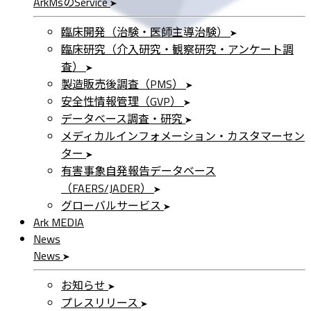
ArkMs
の
Service
臨床開発（治験・医師主導治験）
臨床研究（介入研究・観察研究・アンケート調
査）
製造販売後調査（PMS）
安全性情報管理（GVP）
データベース調査・研究
メディカルインフォメーション・カスタマーセン
ター
有害事象自発報告データベース
（FAERS/JADER）
グローバルサービス
Ark MEDIA
News
News
お知らせ
プレスリリース