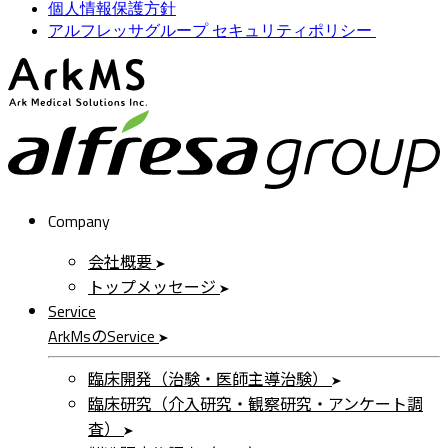
個人情報保護方針
アルフレッサグループ セキュリティポリシー
ArkMS
a
Company
会社概要
トップメッセージ
Service
ArkMs
の
Service
臨床開発（治験・医師主導治験）
臨床研究（介入研究・観察研究・アンケート調
査）