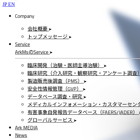
JP
EN
Company
会社概要
トップメッセージ
Service
ArkMs
の
Service
臨床開発（治験・医師主導治験）
臨床研究（介入研究・観察研究・アンケート調査
製造販売後調査（PMS）
安全性情報管理（GVP）
データベース調査・研究
メディカルインフォメーション・カスタマーセン
有害事象自発報告データベース（FAERS/JADER）
グローバルサービス
Ark MEDIA
News