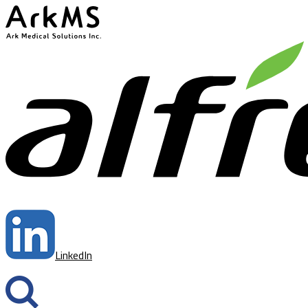
ArkMS
LinkedIn