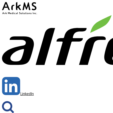
ArkMS
LinkedIn