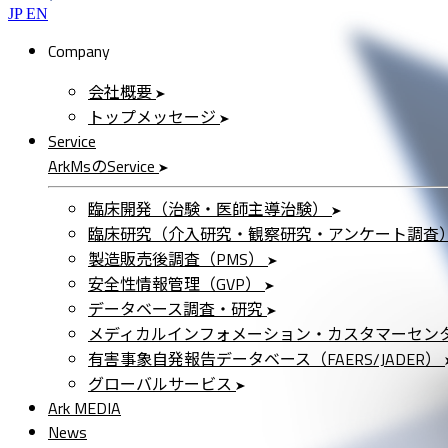
JP
EN
Company
会社概要
トップメッセージ
Service
ArkMs
の
Service
臨床開発（治験・医師主導治験）
臨床研究（介入研究・観察研究・アンケート調査
製造販売後調査（PMS）
安全性情報管理（GVP）
データベース調査・研究
メディカルインフォメーション・カスタマーセン
有害事象自発報告データベース（FAERS/JADER）
グローバルサービス
Ark MEDIA
News