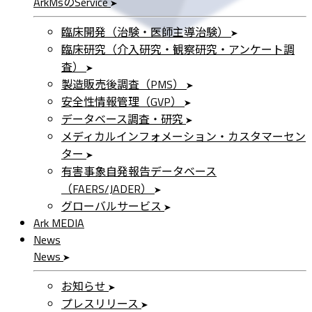
ArkMs
の
Service
臨床開発（治験・医師主導治験）
臨床研究（介入研究・観察研究・アンケート調
査）
製造販売後調査（PMS）
安全性情報管理（GVP）
データベース調査・研究
メディカルインフォメーション・カスタマーセン
ター
有害事象自発報告データベース
（FAERS/JADER）
グローバルサービス
Ark MEDIA
News
News
お知らせ
プレスリリース