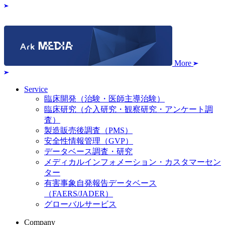
More
Service
臨床開発（治験・医師主導治験）
臨床研究（介入研究・観察研究・アンケート調
査）
製造販売後調査（PMS）
安全性情報管理（GVP）
データベース調査・研究
メディカルインフォメーション・カスタマーセン
ター
有害事象自発報告データベース
（FAERS/JADER）
グローバルサービス
Company