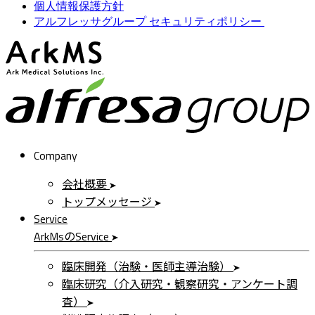
個人情報保護方針
アルフレッサグループ セキュリティポリシー
ArkMS
a
Company
会社概要
トップメッセージ
Service
ArkMs
の
Service
臨床開発（治験・医師主導治験）
臨床研究（介入研究・観察研究・アンケート調
査）