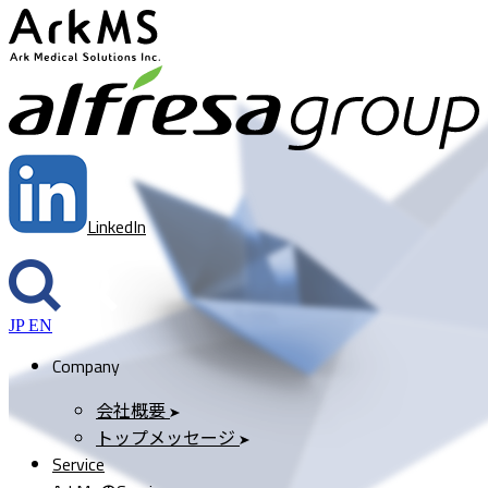
ArkMS
a
LinkedIn
JP
EN
Company
会社概要
トップメッセージ
Service