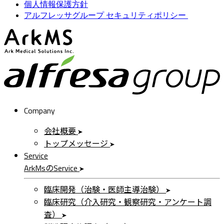
個人情報保護方針
アルフレッサグループ セキュリティポリシー
ArkMS
a
Company
会社概要
トップメッセージ
Service
ArkMs
の
Service
臨床開発（治験・医師主導治験）
臨床研究（介入研究・観察研究・アンケート調
査）