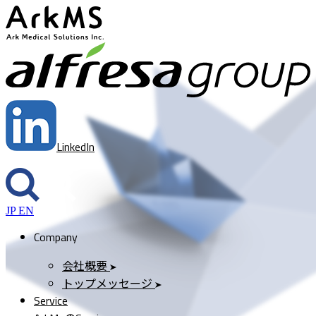
ArkMS
a
LinkedIn
JP
EN
Company
会社概要
トップメッセージ
Service