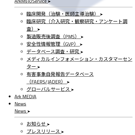
ArkMs
の
Service
臨床開発（治験・医師主導治験）
臨床研究（介入研究・観察研究・アンケート調
査）
製造販売後調査（PMS）
安全性情報管理（GVP）
データベース調査・研究
メディカルインフォメーション・カスタマーセン
ター
有害事象自発報告データベース
（FAERS/JADER）
グローバルサービス
Ark MEDIA
News
News
お知らせ
プレスリリース