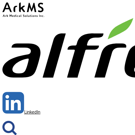
ArkMS
LinkedIn