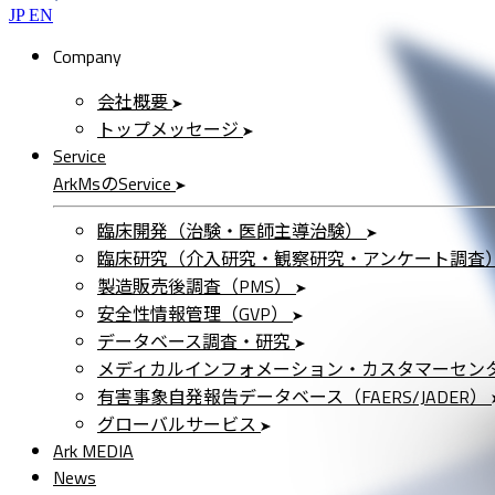
JP
EN
Company
会社概要
トップメッセージ
Service
ArkMs
の
Service
臨床開発（治験・医師主導治験）
臨床研究（介入研究・観察研究・アンケート調査
製造販売後調査（PMS）
安全性情報管理（GVP）
データベース調査・研究
メディカルインフォメーション・カスタマーセン
有害事象自発報告データベース（FAERS/JADER）
グローバルサービス
Ark MEDIA
News