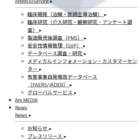
ArkMs
の
Service
臨床開発（治験・医師主導治験）
臨床研究（介入研究・観察研究・アンケート調
査）
製造販売後調査（PMS）
安全性情報管理（GVP）
データベース調査・研究
メディカルインフォメーション・カスタマーセン
ター
有害事象自発報告データベース
（FAERS/JADER）
グローバルサービス
Ark MEDIA
News
News
お知らせ
プレスリリース