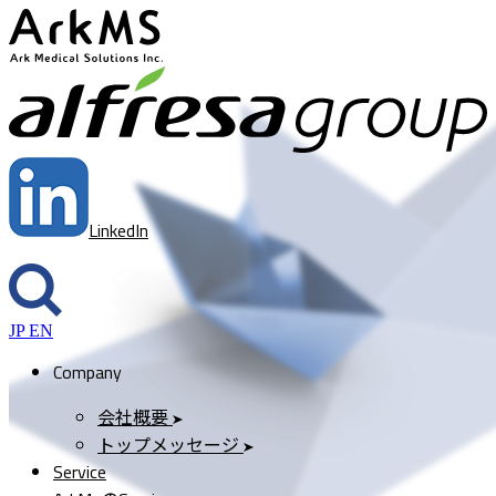
ArkMS
a
LinkedIn
JP
EN
Company
会社概要
トップメッセージ
Service