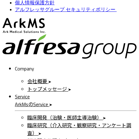
個人情報保護方針
アルフレッサグループ セキュリティポリシー
ArkMS
a
Company
会社概要
トップメッセージ
Service
ArkMs
の
Service
臨床開発（治験・医師主導治験）
臨床研究（介入研究・観察研究・アンケート調
査）