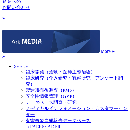
企業への
お問い合わせ
More
Service
臨床開発（治験・医師主導治験）
臨床研究（介入研究・観察研究・アンケート調
査）
製造販売後調査（PMS）
安全性情報管理（GVP）
データベース調査・研究
メディカルインフォメーション・カスタマーセン
ター
有害事象自発報告データベース
（FAERS/JADER）