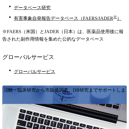
データベース研究
※
有害事象自発報告データベース（FAERS/JADER
）
※FAERS（米国）とJADER（日本）は、医薬品使用後に報
告された副作用情報を集めた公的なデータベース
グローバル
サービス
グローバルサービス
治験・臨床研究から市販後調査、DB研究までサポートしま
す。