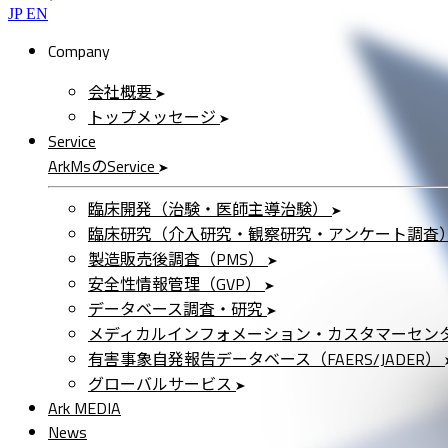
JP
EN
Company
会社概要
トップメッセージ
Service
ArkMs
の
Service
臨床開発（治験・医師主導治験）
臨床研究（介入研究・観察研究・アンケート調査
製造販売後調査（PMS）
安全性情報管理（GVP）
データベース調査・研究
メディカルインフォメーション・カスタマーセン
有害事象自発報告データベース（FAERS/JADER）
グローバルサービス
Ark MEDIA
News