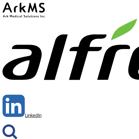
ArkMS
LinkedIn