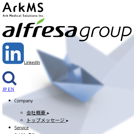
ArkMS
a
LinkedIn
JP
EN
Company
会社概要
トップメッセージ
Service