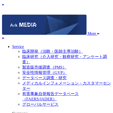
More
Service
臨床開発（治験・医師主導治験）
臨床研究（介入研究・観察研究・アンケート調
査）
製造販売後調査（PMS）
安全性情報管理（GVP）
データベース調査・研究
メディカルインフォメーション・カスタマーセン
ター
有害事象自発報告データベース
（FAERS/JADER）
グローバルサービス