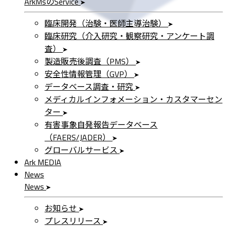
ArkMs
の
Service
臨床開発（治験・医師主導治験）
臨床研究（介入研究・観察研究・アンケート調
査）
製造販売後調査（PMS）
安全性情報管理（GVP）
データベース調査・研究
メディカルインフォメーション・カスタマーセン
ター
有害事象自発報告データベース
（FAERS/JADER）
グローバルサービス
Ark MEDIA
News
News
お知らせ
プレスリリース