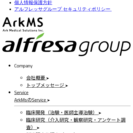
個人情報保護方針
アルフレッサグループ セキュリティポリシー
ArkMS
a
Company
会社概要
トップメッセージ
Service
ArkMs
の
Service
臨床開発（治験・医師主導治験）
臨床研究（介入研究・観察研究・アンケート調
査）