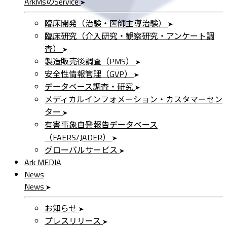
ArkMs
の
Service
臨床開発（治験・医師主導治験）
臨床研究（介入研究・観察研究・アンケート調
査）
製造販売後調査（PMS）
安全性情報管理（GVP）
データベース調査・研究
メディカルインフォメーション・カスタマーセン
ター
有害事象自発報告データベース
（FAERS/JADER）
グローバルサービス
Ark MEDIA
News
News
お知らせ
プレスリリース