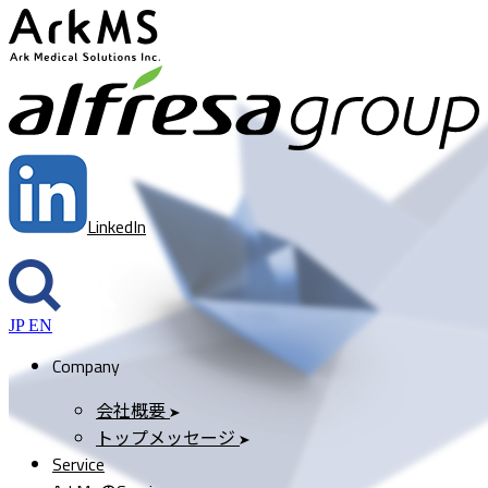
ArkMS
a
LinkedIn
JP
EN
Company
会社概要
トップメッセージ
Service