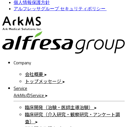
個人情報保護方針
アルフレッサグループ セキュリティポリシー
ArkMS
a
Company
会社概要
トップメッセージ
Service
ArkMs
の
Service
臨床開発（治験・医師主導治験）
臨床研究（介入研究・観察研究・アンケート調
査）