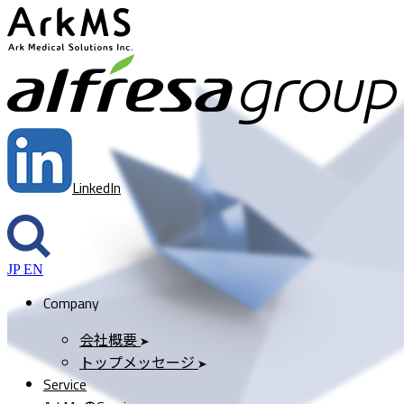
ArkMS
a
LinkedIn
JP
EN
Company
会社概要
トップメッセージ
Service