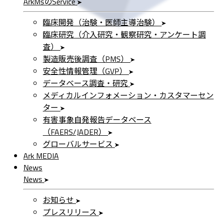
ArkMs
の
Service
臨床開発（治験・医師主導治験）
臨床研究（介入研究・観察研究・アンケート調
査）
製造販売後調査（PMS）
安全性情報管理（GVP）
データベース調査・研究
メディカルインフォメーション・カスタマーセン
ター
有害事象自発報告データベース
（FAERS/JADER）
グローバルサービス
Ark MEDIA
News
News
お知らせ
プレスリリース