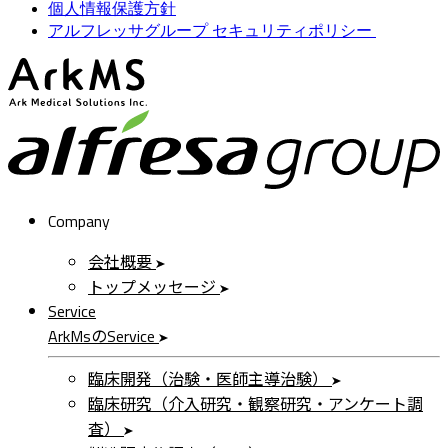
個人情報保護方針
アルフレッサグループ セキュリティポリシー
ArkMS
a
Company
会社概要
トップメッセージ
Service
ArkMs
の
Service
臨床開発（治験・医師主導治験）
臨床研究（介入研究・観察研究・アンケート調
査）