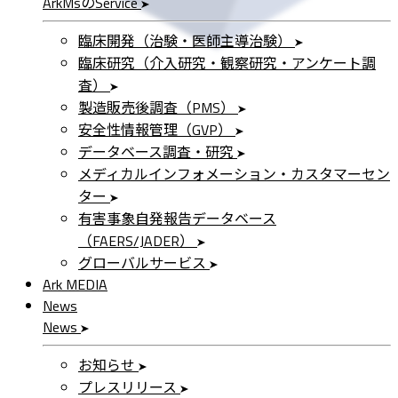
ArkMs
の
Service
臨床開発（治験・医師主導治験）
臨床研究（介入研究・観察研究・アンケート調
査）
製造販売後調査（PMS）
安全性情報管理（GVP）
データベース調査・研究
メディカルインフォメーション・カスタマーセン
ター
有害事象自発報告データベース
（FAERS/JADER）
グローバルサービス
Ark MEDIA
News
News
お知らせ
プレスリリース