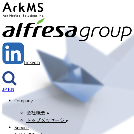
ArkMS
a
LinkedIn
JP
EN
Company
会社概要
トップメッセージ
Service