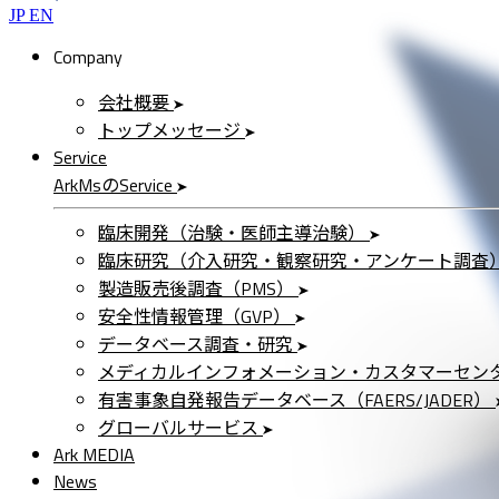
JP
EN
Company
会社概要
トップメッセージ
Service
ArkMs
の
Service
臨床開発（治験・医師主導治験）
臨床研究（介入研究・観察研究・アンケート調査
製造販売後調査（PMS）
安全性情報管理（GVP）
データベース調査・研究
メディカルインフォメーション・カスタマーセン
有害事象自発報告データベース（FAERS/JADER）
グローバルサービス
Ark MEDIA
News