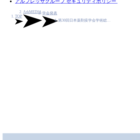
アルフレッサグループ セキュリティポリシー
ArkMEDIA
学会発表
TOP
第30回日本薬剤疫学会学術総…