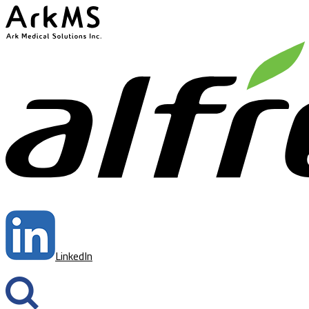
ArkMS
LinkedIn