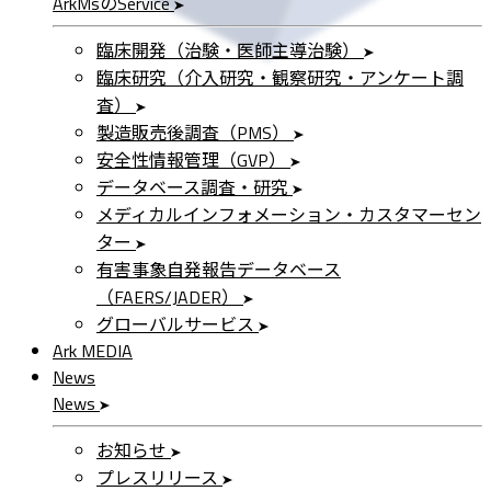
ArkMs
の
Service
臨床開発（治験・医師主導治験）
臨床研究（介入研究・観察研究・アンケート調
査）
製造販売後調査（PMS）
安全性情報管理（GVP）
データベース調査・研究
メディカルインフォメーション・カスタマーセン
ター
有害事象自発報告データベース
（FAERS/JADER）
グローバルサービス
Ark MEDIA
News
News
お知らせ
プレスリリース