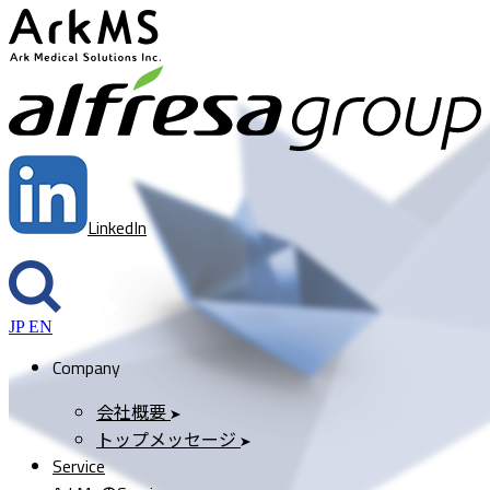
ArkMS
a
LinkedIn
JP
EN
Company
会社概要
トップメッセージ
Service