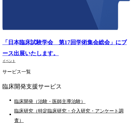
Event
「日本臨床試験学会 第17回学術集会総会」にブ
2 / 20 - 21
ース出展いたします。
イベント
サービス一覧
臨床開発支援
サービス
臨床開発（治験・医師主導治験）
臨床研究（特定臨床研究・介入研究・アンケート調
査）